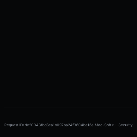
Request ID: de20043fbd8ea1b097ba24f3604be16e
Mac-Soft.ru · Security