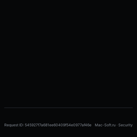
Request ID: 545927f7a681ee60409f54e0977af46e
Mac-Soft.ru · Security