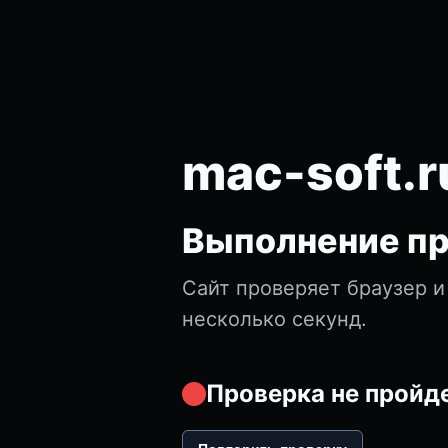
mac-soft.r
Выполнение пр
Сайт проверяет браузер и
несколько секунд.
Проверка не пройде