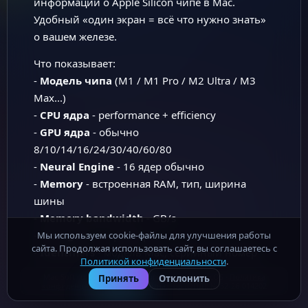
информации о Apple Silicon чипе в Mac.
Удобный «один экран = всё что нужно знать»
о вашем железе.
Что показывает:
-
Модель чипа
(M1 / M1 Pro / M2 Ultra / M3
Max...)
-
CPU ядра
- performance + efficiency
-
GPU ядра
- обычно
8/10/14/16/24/30/40/60/80
-
Neural Engine
- 16 ядер обычно
-
Memory
- встроенная RAM, тип, ширина
шины
-
Memory bandwidth
- GB/s
-
Storage
тип и размер
Мы используем cookie-файлы для улучшения работы
сайта. Продолжая использовать сайт, вы соглашаетесь с
-
Identifiers
- модель Mac, серийный номер
Политикой конфиденциальности
.
Mac-Soft.ru - бесплатные программы для macOS ·
Политика
Зачем нужно:
Принять
Отклонить
конфиденциальности
· Роскомнадзор (ОПД): № 32-26-014202
- Покупка б/у Mac - подтвердить