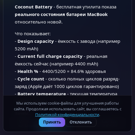
Coconut Battery
- бесплатная утилита показа
реального состояния батареи MacBook
относительно новой.
Что показывает:
-
Design capacity
- ёмкость с завода (например
5200 mAh)
-
Current full charge capacity
- реальная
ёмкость сейчас (например 4400 mAh)
-
Health %
- 4400/5200 = 84.6% здоровья
-
Cycle count
- сколько полных циклов разряд-
заряд (Apple даёт 1000 циклов гарантировано)
-
Battery temperature
- текущая температура
-
Power source
- от аккумулятора или адаптера
Мы используем cookie-файлы для улучшения работы
сайта. Продолжая использовать сайт, вы соглашаетесь с
Зачем:
Политикой конфиденциальности
.
- Покупаете б/у MacBook → проверяете что не
Mac-Soft.ru - бесплатные программы для macOS ·
Политика
Принять
Отклонить
конфиденциальности
· Роскомнадзор (ОПД): № 32-26-014202
убитая батарея