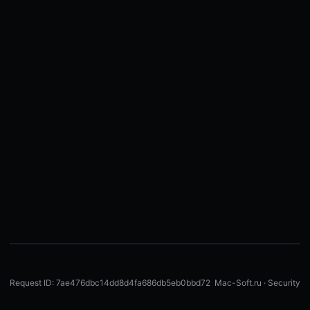
Request ID: 7ae476dbc14dd8d4fa686db5eb0bbd72
Mac-Soft.ru · Security