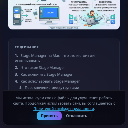
СОДЕРЖАНИЕ
Stage Manager на Mac - что это и стоит ли
использовать
Что такое Stage Manager
Как включить Stage Manager
Как использовать Stage Manager
Переключение между группами
Добавление окна в текущую группу
Мы используем cookie-файлы для улучшения работы
Создание новой группы
сайта. Продолжая использовать сайт, вы соглашаетесь с
Удаление окна из группы
Политикой конфиденциальности
.
Преимущества Stage Manager
Mac-Soft.ru - бесплатные программы для macOS ·
Политика
Принять
Отклонить
конфиденциальности
· Роскомнадзор (ОПД): № 32-26-014202
1. Фокус на одной задаче
2. Быстрое переключение между проектами