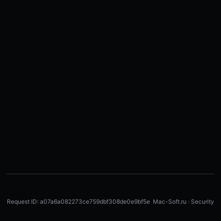
Request ID: a07a6a082273ce759dbf308de0e9bf5e
Mac-Soft.ru · Security