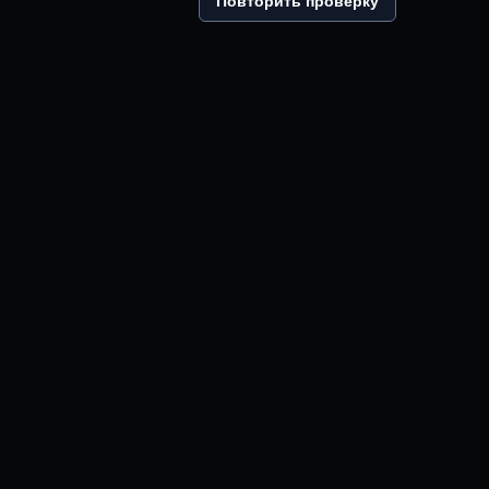
Повторить проверку