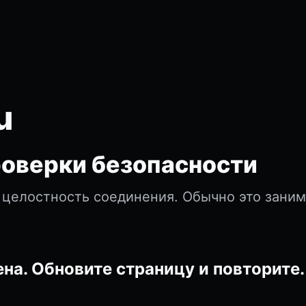
u
оверки безопасности
 целостность соединения. Обычно это зани
на. Обновите страницу и повторите.